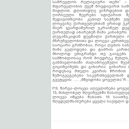
სამრევლოს რელიგიური თემი“ – 
მფარველობის ქვეშ მოვდივართ სამ
მადლით, დღითიდღე ვიზრდებით დ
ღირსეული წევრები სტიქარით შე
მედავითნეობა. კეთილ საქმეში უ
ლოცვაზე ქართველებთან ერთად უკრ
მიერ ჯვარდაწერილ უკრაინელ დე
ქართულად აბარებენ მამა კახაბერს.
ლუგანსკიდან დევნილი ქართული ოჯ
მზრუნველობითა და ლოცვა-კურთხევ
საოცარი გრძნობაა, როცა ღვთის სა
მამა გელოდება და ტაძრის კართ
მხოლოდ ემიგრანტი თუ გაიგებს.
სამშობლოსაც რომ მოუდრეკ მუხლს,
განმავლობაში ძალამოცემული შეე
გიციმციმებს და გიხარია. გიხარია
როდესაც მთელი კვირის შრომით 
შემოგვეგებება საკურთხეველთან
გვეტყვის: ...... „მშვიდობა ყოველთა“!!!....
P.S. წირვა-ლოცვა აღევლინება ყოვე
15, მახლობელ მღვიმეებში ჩასასვლე
ლოცვა იწყება შაბათს 16 საათზე
მღვდელმსახურება ყველა საუფლო დღ