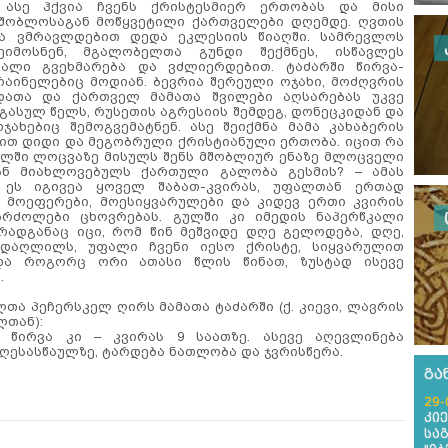
ასე ჰქვია ჩვენს ქრისტესმიერ ერთობას და მისი
შობლოსაგან მოწყვეტილი ქართველები დღემდე. ღვთის
ა ვმრავლდებით დედა ეკლესიის წიაღში. სამრევლოს
იმოსნენ, მგალობელთა გუნდი შექმნეს, ისწავლეს
ფალი გვეხმარება და ვძლიერდებით. ტაძარში წირვა-
აინელებიც მოდიან. ბევრია შერეული ოჯახი, მოძღვრის
დათა და ქართველ მამათა შვილები აღსარებას უკვე
 გასულ წელს, რუსეთის აგრესიის შემდეგ, დონეცკიდან და
ახებიც შემოგვემატნენ. ასე შეიქმნა მამა კახაბერის
ით დიდი და მეგობრული ქრისტიანული ერთობა. იცით რა
ხლში ლოცვაზე მისულს შენს მშობლიურ ენაზე მლოცველი
ან მიახლოვებულს ქართული გალობა გესმის? – ამას
 ეს იგივეა ყოველ შაბათ-კვირას, უფალთან ერთად
 მოეფერები, მოესიყვარულები და კიდევ ერთი კვირის
ბრძოლები ცხოვრებას. გულში კი იმედის ნაპერწკალი
 რადგანაც იცი, რომ წინ მეშვიდე დღე გელოდება, დღე,
დაღლილს, უფალი ჩვენი იესო ქრისტე, სიყვარულით
 და როგორც ორი ათასი წლის წინათ, ზუსტად ისევე
.
ლთა პეჩერსკელ ღირს მამათა ტაძარში (ქ. კიევი, ლავრის
ლთან):
, წირვა კი – კვირას 9 საათზე. ასევე აღევლინება
ესასწაულზე, ტარდება ნათლობა და ჯვრისწერა.
გა
29-
კი
სა