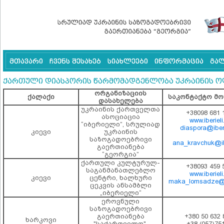
მთავარი
ჩვენს შესახებ
სიახლეები
ინფორმაცია
გა
ქართული დიასპორის წარმომადგენლობა უკრაინის ო
ორგანიზაციის
ქალაქი
საკონტაქტო მო
დასახელება
უკრაინის ქართველთა
+38098 681 
ასოციაცია
www.iberieli
“იბერიელი”, სრულიად
diaspora@iberi
კიევი
უკრაინის
საზოგადოებრივი
ana_kravchuk@ibe
გაერთიანება
“გეორგია”
ქართული კულტურულ-
+38093 459 
საგანმანათლებლო
www.iberieli
კიევი
ცენტრი, ხალხური
maka_lomsadze@ib
ცეკვის ანსამბლი
„იბერიელი“
ეროვნული
საზოგადოებრივი
გაერთიანება
+380 50 632 
ხარკოვი
"საქართველო",
+38 (057)75