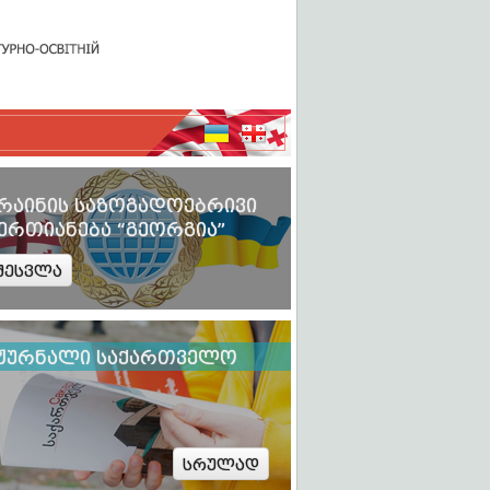
რაინის საზოგადოებრივი
ერთიანება “გეორგია”
შესვლა
ჟურნალი საქართველო
სრულად